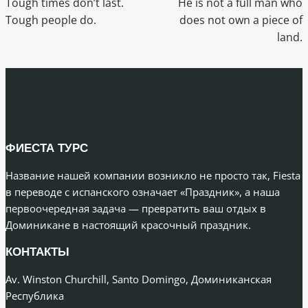
Tough times don’t last.
He is not a full man who
Tough people do.
does not own a piece of
land.
ФИЕСТА ТУРС
Название нашей компании возникло не просто так, Fiesta
в переводе с испанского означает «Праздник», а наша
первоочередная задача — превратить ваш отдых в
Доминикане в настоящий красочный праздник.
КОНТАКТЫ
Av. Winston Churchill, Santo Domingo, Доминиканская
Республика